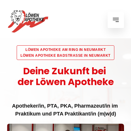
LÖWEN
APOTHEKE
AM
RING
IN
NEUMARKT
LÖWEN
APOTHEKE
BADSTRASSE
IN
NEUMARKT
Deine 
Zukunft 
bei 
der 
Löwen 
Apotheke
Apotheker/in, 
PTA, 
PKA, 
Pharmazeut/in 
im 
Praktikum 
und 
PTA 
Praktikant/in 
(m|w|d)