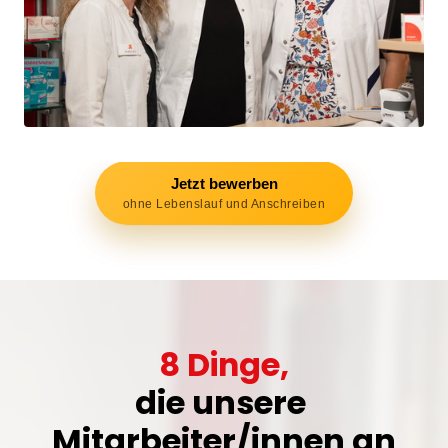
Jetzt bewerben
ohne Lebenslauf und Anschreiben
8 
Dinge,
die 
unsere 
Mitarbeiter/innen 
an