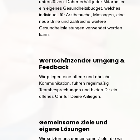
unterstützen. 
Daher 
erhält 
jeder 
Mitarbeiter 
ein 
eigenes 
Gesundheitsbudget, 
welches 
individuell 
für 
Arztbesuche, 
Massagen, 
eine 
neue 
Brille 
und 
zahlreiche 
weitere 
Gesundheitsleistungen 
verwendet 
werden 
kann.
Wertschätzender 
Umgang 
& 
Feedback
Wir 
pflegen 
eine 
offene 
und 
ehrliche 
Kommunikation, 
führen 
regelmäßig 
Teambesprechungen 
und 
bieten 
Dir 
ein 
offenes 
Ohr 
für 
Deine 
Anliegen.
Gemeinsame 
Ziele 
und 
eigene 
Lösungen
Wir 
setzten 
uns 
gemeinsame 
Ziele, 
die 
wir 