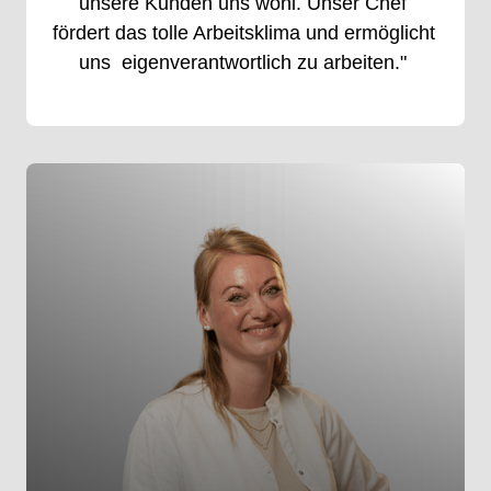
unsere 
Kunden 
uns 
wohl. 
Unser 
Chef 
fördert 
das 
tolle 
Arbeitsklima 
und 
ermöglicht 
uns 
eigenverantwortlich 
zu 
arbeiten." 