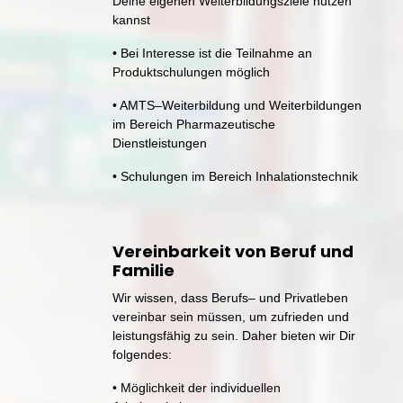
Deine 
eigenen 
Weiterbildungsziele 
nutzen 
kannst
• 
Bei 
Interesse 
ist 
die 
Teilnahme 
an 
Produktschulungen 
möglich
• 
AMTS‒
Weiterbildung 
und 
Weiterbildungen 
im 
Bereich 
Pharmazeutische 
Dienstleistungen
• 
Schulungen 
im 
Bereich 
Inhalationstechnik
Vereinbarkeit von Beruf und 
Familie
Wir 
wissen, 
dass 
Berufs‒
und 
Privatleben 
vereinbar 
sein 
müssen, 
um 
zufrieden 
und 
leistungsfähig 
zu 
sein. 
Daher 
bieten 
wir 
Dir 
folgendes:
• 
Möglichkeit 
der 
individuellen 