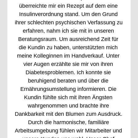
überreichte 
mir 
ein 
Rezept 
auf 
dem 
eine 
Insulinverordnung 
stand. 
Um 
den 
Grund 
ihrer 
schlechten 
psychischen 
Verfassung 
zu 
erfahren, 
nahm 
ich 
sie 
mit 
in 
unseren 
Beratungsraum. 
Um 
ausreichend 
Zeit 
für 
die 
Kundin 
zu 
haben, 
unterstützten 
mich 
meine 
Kolleginnen 
im 
Handverkauf. 
Unter 
vier 
Augen 
erzählte 
sie 
mir 
von 
ihren 
Diabetesproblemen. 
Ich 
konnte 
sie 
beruhigend 
beraten 
und 
über 
die 
Ernährungsumstellung 
informieren. 
Die 
Kundin 
fühlte 
sich 
mit 
ihren 
Ängsten 
wahrgenommen 
und 
brachte 
ihre 
Dankbarkeit 
mit 
den 
Blumen 
zum 
Ausdruck. 
Durch 
die 
harmonische, 
familiäre 
Arbeitsumgebung 
fühlen 
wir 
Mitarbeiter 
und 